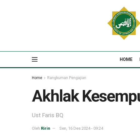
HOME
Home
Rangkuman Pengajian
Akhlak Kesemp
Ust Faris BQ
Oleh
Ririn
Sen, 16 Des 2024 - 09:24