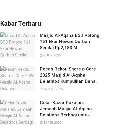
Kabar Terbaru
Masjid Al-Aqsha BSD Potong
161 Ekor Hewan Qurban
Senilai Rp2,183 M
8 JUN 2025
Pecah Rekor, Share n Care
2025 Masjid Al-Aqsha
Delatinos Kumpulkan Dana
Rp672 Juta
15 MAR 2025
Gelar Bazar Pakaian,
Jemaah Masjid Al-Aqsha
Delatinos Berbagi untuk
Palestina
24 FEB 2025