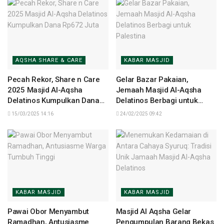
AQSHA SHARE & CARE
KABAR MASJID
Pecah Rekor, Share n Care
Gelar Bazar Pakaian,
2025 Masjid Al-Aqsha
Jemaah Masjid Al-Aqsha
Delatinos Kumpulkan Dana
Delatinos Berbagi untuk
Rp672 Juta
Palestina
15/03/2025 14:16
24/02/2025 09:42
KABAR MASJID
KABAR MASJID
Pawai Obor Menyambut
Masjid Al Aqsha Gelar
Ramadhan, Antusiasme
Pengumpulan Barang Bekas