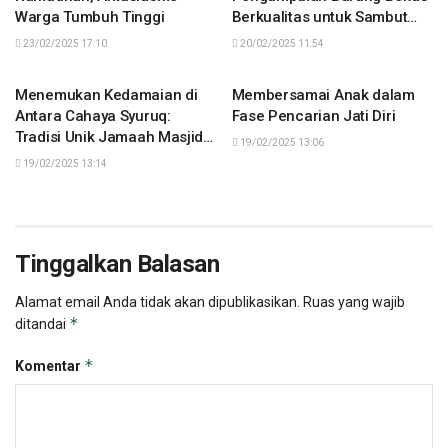
Warga Tumbuh Tinggi
Berkualitas untuk Sambut
Ramadhan
23/02/2025 17:10
20/02/2025 11:54
KABAR MASJID
KABAR MASJID
Menemukan Kedamaian di
Membersamai Anak dalam
Antara Cahaya Syuruq:
Fase Pencarian Jati Diri
Tradisi Unik Jamaah Masjid
19/02/2025 13:06
Al-Aqsha Delatinos
19/02/2025 13:14
Tinggalkan Balasan
Alamat email Anda tidak akan dipublikasikan.
Ruas yang wajib
*
ditandai
*
Komentar