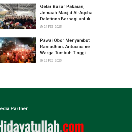
Gelar Bazar Pakaian,
Jemaah Masjid Al-Aqsha
Delatinos Berbagi untuk
Palestina
24 FEB 2025
Pawai Obor Menyambut
Ramadhan, Antusiasme
Warga Tumbuh Tinggi
23 FEB 2025
edia Partner