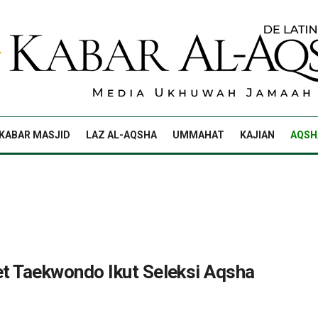
KABAR MASJID
LAZ AL-AQSHA
UMMAHAT
KAJIAN
AQSH
et Taekwondo Ikut Seleksi Aqsha