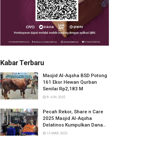
Kabar Terbaru
Masjid Al-Aqsha BSD Potong
161 Ekor Hewan Qurban
Senilai Rp2,183 M
8 JUN 2025
Pecah Rekor, Share n Care
2025 Masjid Al-Aqsha
Delatinos Kumpulkan Dana
Rp672 Juta
15 MAR 2025