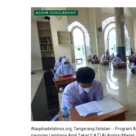
AQSHA SCHOLARSHIP
Alaqshadelatinos.org, Tangerang Selatan -- Program
naungan Lembaga Amil Zakat (LAZ) Al-Aqsha (Masjid A