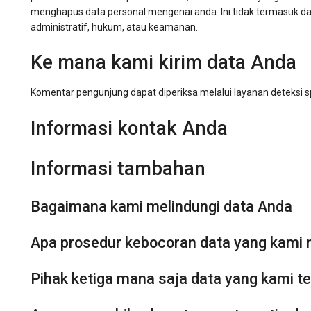
menghapus data personal mengenai anda. Ini tidak termasuk da
administratif, hukum, atau keamanan.
Ke mana kami kirim data Anda
Komentar pengunjung dapat diperiksa melalui layanan deteksi 
Informasi kontak Anda
Informasi tambahan
Bagaimana kami melindungi data Anda
Apa prosedur kebocoran data yang kami m
Pihak ketiga mana saja data yang kami t