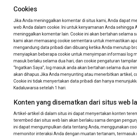
Cookies
Jika Anda meninggalkan komentar di situs kami, Anda dapat me
web Anda dalam cookie. Ini untuk kenyamanan Anda sehingga And
meninggalkan komentar lain. Cookie ini akan bertahan selama 
kami akan memasang cookie sementara untuk memastikan apaka
mengandung data pribadi dan dibuang ketika Anda menutup br
menyiapkan beberapa cookie untuk menyimpan informasi log ma
masuk berlaku selama dua hari, dan cookie pengaturan tampilan
“Ingatkan Saya”, log masuk anda akan bertahan selama dua ming
akan dihapus.Jika Anda menyunting atau menerbitkan artikel, 
Cookie ini tidak menyertakan data pribadi dan hanya menunjukkan
Kadaluwarsa setelah 1 hari.
Konten yang disematkan dari situs web la
Artikel-artikel di dalam situs ini dapat menyertakan konten terem
terembed dari situs web lain akan berlaku sama dengan pengunj
ini dapat mengumpulkan data tentang Anda, menggunakan cooki
memonitor interaksi Anda dengan muatan tertanam, termasuk 