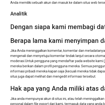
Anda memiliki sebuah akun dan masuk ke dalam situs web ters
Analitik
Dengan siapa kami membagi da
Berapa lama kami menyimpan d
Jika Anda meninggalkan komentar, komentar dan metadatanya d
mengenali dan menyetujui komentar tindak lanjut secara otom
moderasi.Untuk pengguna yang mendaftar pada website kami (ji
mereka berikan dalam profil pengguna mereka. Semua penggun
informasi pribadi mereka kapan saja (kecuali mereka tidak d
situs juga dapat melihat dan mengedit informasi tersebut.
Hak apa yang Anda miliki atas 
Jika anda mempunyai akun di situs ini, atau telah meninggalk
personal dalam file export dari kami, termasuk data yang anda