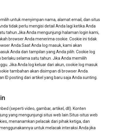
milih untuk menyimpan nama, alamat email, dan situs
a tidak perlu mengisi detail Anda lagi ketika Anda
satu tahun.Jika Anda mengunjungi halaman login kami,
h browser Anda menerima cookie. Cookie ini tidak
owser Anda.Saat Anda log masuk, kami akan
suk Anda dan tampilan yang Anda pilih. Cookie log
 berlaku selama satu tahun. Jika Anda memilih
gu. Jika Anda log keluar dari akun, cookie log masuk
cookie tambahan akan disimpan di browser Anda.
 ID posting dari artikel yang baru saja Anda sunting.
in
bed (seperti video, gambar, artikel, dll). Konten
ung yang mengunjungi situs web lain.Situs-situs web
es, menanamkan pelacak dari pihak ketiga, dan
menggunakannya untuk melacak interaksi Anda jika