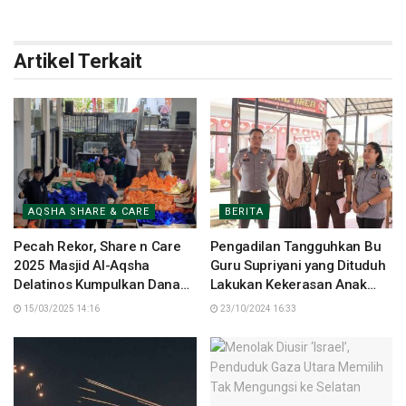
Artikel Terkait
AQSHA SHARE & CARE
BERITA
Pecah Rekor, Share n Care
Pengadilan Tangguhkan Bu
2025 Masjid Al-Aqsha
Guru Supriyani yang Dituduh
Delatinos Kumpulkan Dana
Lakukan Kekerasan Anak
Rp672 Juta
Aparat, Netizen Membela
15/03/2025 14:16
23/10/2024 16:33