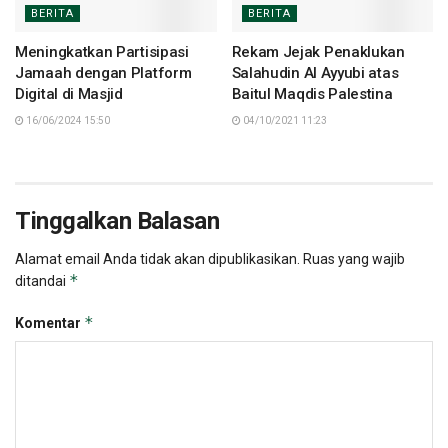
BERITA
BERITA
Meningkatkan Partisipasi
Rekam Jejak Penaklukan
Jamaah dengan Platform
Salahudin Al Ayyubi atas
Digital di Masjid
Baitul Maqdis Palestina
16/06/2024 15:50
04/10/2021 11:23
Tinggalkan Balasan
Alamat email Anda tidak akan dipublikasikan.
Ruas yang wajib
*
ditandai
*
Komentar