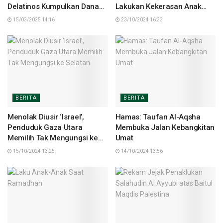
Delatinos Kumpulkan Dana
Lakukan Kekerasan Anak
Rp672 Juta
Aparat, Netizen Membela
15/03/2025 14:16
23/10/2024 16:33
BERITA
BERITA
Menolak Diusir ‘Israel’,
Hamas: Taufan Al-Aqsha
Penduduk Gaza Utara
Membuka Jalan Kebangkitan
Memilih Tak Mengungsi ke
Umat
Selatan
15/10/2024 13:25
14/10/2024 13:56