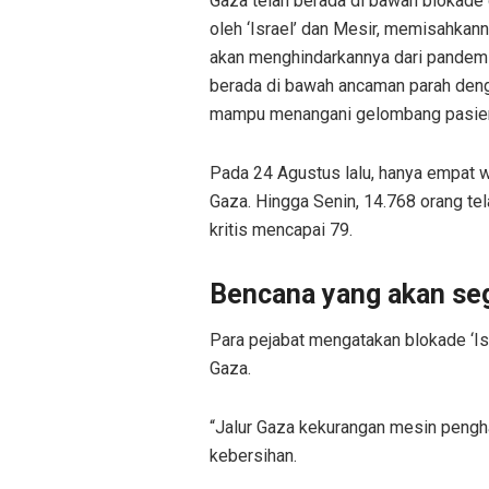
Gaza telah berada di bawah blokade d
oleh ‘Israel’ dan Mesir, memisahkann
akan menghindarkannya dari pandemi
berada di bawah ancaman parah deng
mampu menangani gelombang pasien
Pada 24 Agustus lalu, hanya empat wa
Gaza. Hingga Senin, 14.768 orang te
kritis mencapai 79.
Bencana yang akan seg
Para pejabat mengatakan blokade ‘Is
Gaza.
“Jalur Gaza kekurangan mesin penghasi
kebersihan.