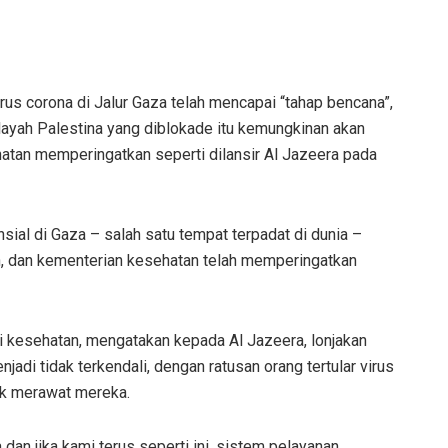
irus corona di Jalur Gaza telah mencapai “tahap bencana”,
ayah Palestina yang diblokade itu kemungkinan akan
atan memperingatkan seperti dilansir Al Jazeera pada
al di Gaza – salah satu tempat terpadat di dunia –
, dan kementerian kesehatan telah memperingatkan
i kesehatan, mengatakan kepada Al Jazeera, lonjakan
njadi tidak terkendali, dengan ratusan orang tertular virus
tuk merawat mereka.
an jika kami terus seperti ini, sistem pelayanan