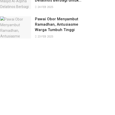
Delatinos Berbagi untuk
Palestina
24 FEB 2025
Pawai Obor Menyambut
Ramadhan, Antusiasme
Warga Tumbuh Tinggi
23 FEB 2025