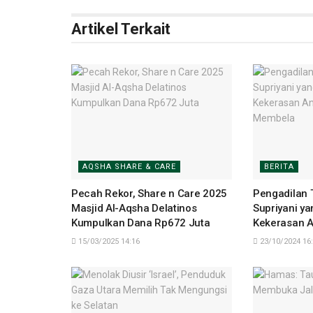
Artikel Terkait
AQSHA SHARE & CARE
BERITA
Pecah Rekor, Share n Care 2025
Pengadilan 
Masjid Al-Aqsha Delatinos
Supriyani y
Kumpulkan Dana Rp672 Juta
Kekerasan A
Membela
15/03/2025 14:16
23/10/2024 16