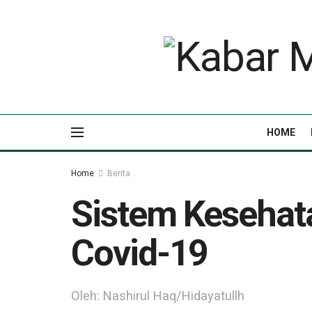
HOME
Home
Berita
Sistem Kesehata
Covid-19
Oleh: Nashirul Haq/Hidayatullh