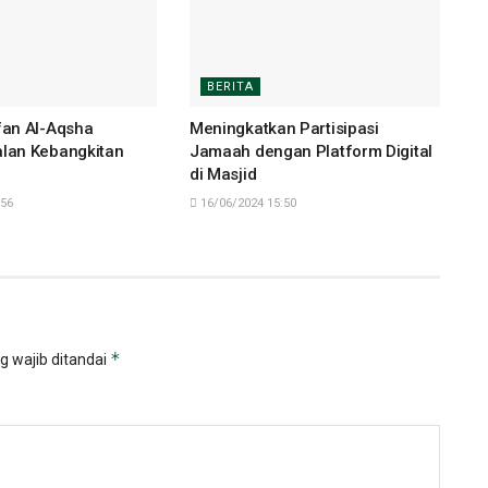
BERITA
an Al-Aqsha
Meningkatkan Partisipasi
lan Kebangkitan
Jamaah dengan Platform Digital
di Masjid
:56
16/06/2024 15:50
*
g wajib ditandai