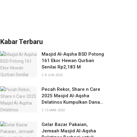
Kabar Terbaru
Masjid Al-Aqsha BSD Potong
161 Ekor Hewan Qurban
Senilai Rp2,183 M
8 JUN 2025
Pecah Rekor, Share n Care
2025 Masjid Al-Aqsha
Delatinos Kumpulkan Dana
Rp672 Juta
15 MAR 2025
Gelar Bazar Pakaian,
Jemaah Masjid Al-Aqsha