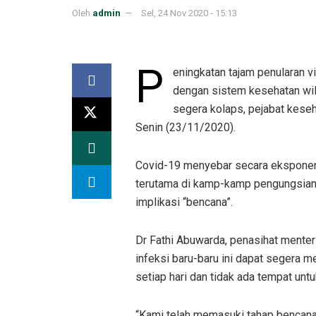
Oleh
admin
Sel, 24 Nov 2020 - 15:13
P
eningkatan tajam penularan v
dengan sistem kesehatan wil
segera kolaps, pejabat keseh
Senin (23/11/2020).
Covid-19 menyebar secara eksponensi
terutama di kamp-kamp pengungsian
implikasi “bencana”.
Dr Fathi Abuwarda, penasihat menter
infeksi baru-baru ini dapat segera me
setiap hari dan tidak ada tempat un
“Kami telah memasuki tahap bencana d