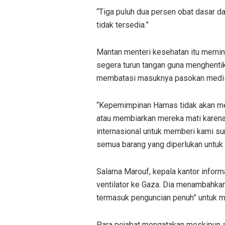
“Tiga puluh dua persen obat dasar d
tidak tersedia.”
Mantan menteri kesehatan itu memin
segera turun tangan guna menghentika
membatasi masuknya pasokan medis 
“Kepemimpinan Hamas tidak akan men
atau membiarkan mereka mati karena
internasional untuk memberi kami s
semua barang yang diperlukan untuk 
Salama Marouf, kepala kantor info
ventilator ke Gaza. Dia menambahka
termasuk penguncian penuh” untuk m
Para pejabat mengatakan meskipun ad