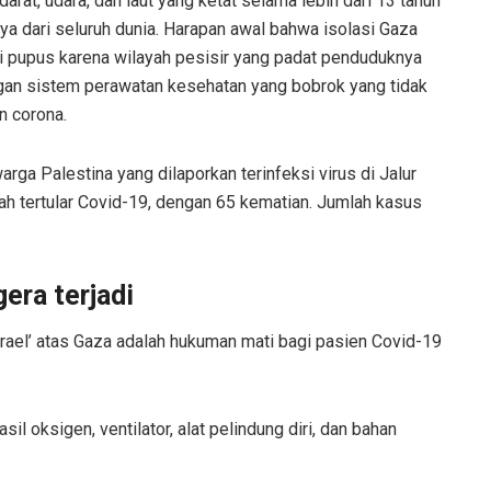
arat, udara, dan laut yang ketat selama lebih dari 13 tahun
ya dari seluruh dunia. Harapan awal bahwa isolasi Gaza
 pupus karena wilayah pesisir yang padat penduduknya
an sistem perawatan kesehatan yang bobrok yang tidak
 corona.
rga Palestina yang dilaporkan terinfeksi virus di Jalur
lah tertular Covid-19, dengan 65 kematian. Jumlah kasus
era terjadi
rael’ atas Gaza adalah hukuman mati bagi pasien Covid-19
l oksigen, ventilator, alat pelindung diri, dan bahan