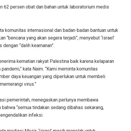
an 62 persen obat dan bahan untuk laboratorium medis
ta komunitas internasional dan badan-badan bantuan untuk
n “bencana yang akan segera terjadi”, menyebut ‘Israel’
dengan “dalih keamanan”.
erima kematian rakyat Palestina baik karena kelaparan
 pandemi,” kata Naim. “Kami meminta komunitas
umber daya keuangan yang diperlukan untuk membeli
memerangi virus.”
rmasi pemerintah, menegaskan perlunya membawa
n bahwa “semua tindakan sedang dibahas sekarang,
engendalikan infeksi.
a mediasi Mesir, ‘Israel’ masih menolak untuk