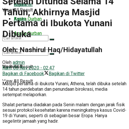
Setelah Ditunda Selama 14
Kajian
Ummahat
Tahun, Akhirnya Masjid
View All Result
Aqsha Qurban
Kajian
Pertama di Ibukota Yunani
Dibuka
Aqsha Qurban
Oleh: Nashirul Haq/Hidayatullah
No Result
Oleh
admin
View All Result
No Result
Kam, 05 Nov 2020 - 02:47
Bagikan di Facebook
Bagikan di Twitter
View All Result
M
asjid pertama di ibukota Yunani, Athena, telah dibuka setelah
14 tahun perdebatan dan penundaan birokrasi, media
setempat melaporkan.
Shalat pertama diadakan pada Senin malam dengan jarak fisik
sesuai protokol kesehatan karena meningkatnya kasus Covid-
19 di Yunani, seperti di sebagian besar Eropa. Hanya
segelintir jamaah yang hadir.