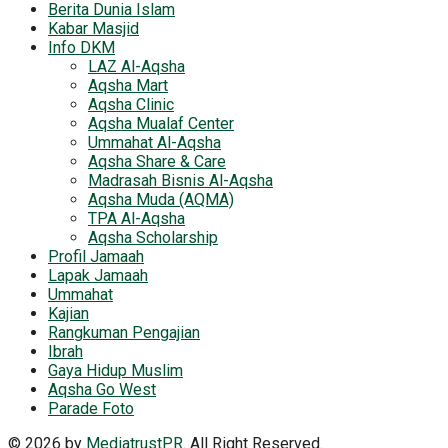
Berita Dunia Islam
Kabar Masjid
Info DKM
LAZ Al-Aqsha
Aqsha Mart
Aqsha Clinic
Aqsha Mualaf Center
Ummahat Al-Aqsha
Aqsha Share & Care
Madrasah Bisnis Al-Aqsha
Aqsha Muda (AQMA)
TPA Al-Aqsha
Aqsha Scholarship
Profil Jamaah
Lapak Jamaah
Ummahat
Kajian
Rangkuman Pengajian
Ibrah
Gaya Hidup Muslim
Aqsha Go West
Parade Foto
© 2026 by
MediatrustPR
. All Right Reserved.